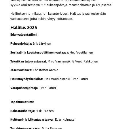
syyskokouksessa valitut puheenjohtaja, rahastonhoitaja ja 1-9 jäsentä.
Hallituksen toimikausi on kalenterivuosi. Hallitus jakaa keskenään
vastuualueet, joita kukin ryhtyy hoitamaan.
Hallitus 2025
Edunvalvontatiimi:
Puheenjohtaja:
Erik Järvinen
Sosiaali- ja koulutuspoliittinen vastaava:
Heli Voutilainen
Tekniikan tutorvastaavat:
Miro Vanhamäki & Veeti Rahkonen
Jäsenvastaava:
Christoffer Aarnio
Häirintäyhdyshenkilöt:
Heli Voutilainen & Timo Laturi
Varapuheenjohtaja:
Timo Laturi
Tapahtumatiimi:
Rahastonhoitaja:
Hiski Eronen
Kulttuuri- ja Liikuntavastaava:
Elias Kulmala
Tapahtumavastaava:
Milla Pasanen