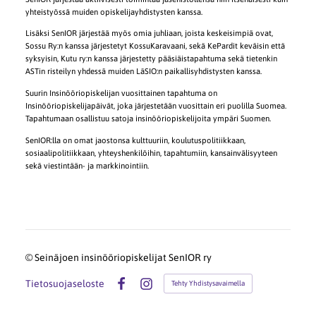
yhteistyössä muiden opiskelijayhdistysten kanssa.
Lisäksi SenIOR järjestää myös omia juhliaan, joista keskeisimpiä ovat,
Sossu Ry:n kanssa järjestetyt KossuKaravaani, sekä KePardit keväisin että
syksyisin, Kutu ry:n kanssa järjestetty pääsiäistapahtuma sekä tietenkin
ASTin risteilyn yhdessä muiden LäSIO:n paikallisyhdistysten kanssa.
Suurin Insinööriopiskelijan vuosittainen tapahtuma on
Insinööriopiskelijapäivät, joka järjestetään vuosittain eri puolilla Suomea.
Tapahtumaan osallistuu satoja insinööriopiskelijoita ympäri Suomen.
SenIOR:lla on omat jaostonsa kulttuuriin, koulutuspolitiikkaan,
sosiaalipolitiikkaan, yhteyshenkilöihin, tapahtumiin, kansainvälisyyteen
sekä viestintään- ja markkinointiin.
©
Seinäjoen insinööriopiskelijat SenIOR ry
Tietosuojaseloste
Tehty Yhdistysavaimella
Facebook
Instagram