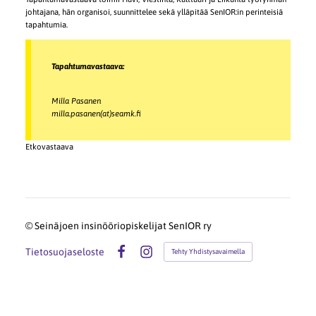
johtajana, hän organisoi, suunnittelee sekä ylläpitää SenIOR:in perinteisiä
tapahtumia.
Tapahtumavastaava:
Milla Pasanen
milla.pasanen(at)seamk.fi
Etkovastaava
©
Seinäjoen insinööriopiskelijat SenIOR ry
Tietosuojaseloste
Tehty Yhdistysavaimella
Facebook
Instagram