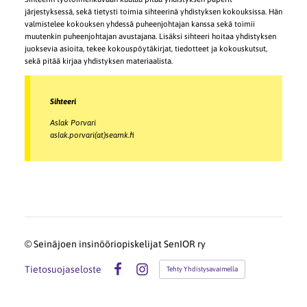
järjestyksessä, sekä tietysti toimia sihteerinä yhdistyksen kokouksissa. Hän
valmistelee kokouksen yhdessä puheenjohtajan kanssa sekä toimii
muutenkin puheenjohtajan avustajana. Lisäksi sihteeri hoitaa yhdistyksen
juoksevia asioita, tekee kokouspöytäkirjat, tiedotteet ja kokouskutsut,
sekä pitää kirjaa yhdistyksen materiaalista.
Sihteeri
Aslak Porvari
aslak.porvari(at)seamk.fi
©
Seinäjoen insinööriopiskelijat SenIOR ry
Tietosuojaseloste
Tehty Yhdistysavaimella
Facebook
Instagram