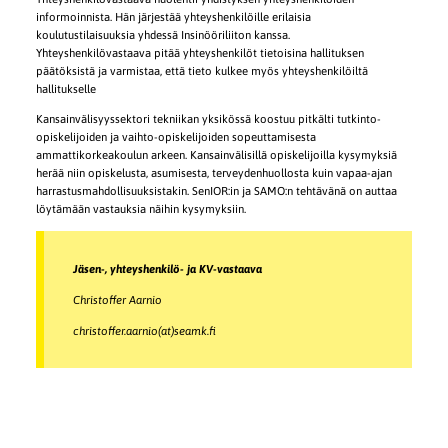
informoinnista. Hän järjestää yhteyshenkilöille erilaisia
koulutustilaisuuksia yhdessä Insinööriliiton kanssa.
Yhteyshenkilövastaava pitää yhteyshenkilöt tietoisina hallituksen
päätöksistä ja varmistaa, että tieto kulkee myös yhteyshenkilöiltä
hallitukselle
Kansainvälisyyssektori tekniikan yksikössä koostuu pitkälti tutkinto-
opiskelijoiden ja vaihto-opiskelijoiden sopeuttamisesta
ammattikorkeakoulun arkeen. Kansainvälisillä opiskelijoilla kysymyksiä
herää niin opiskelusta, asumisesta, terveydenhuollosta kuin vapaa-ajan
harrastusmahdollisuuksistakin. SenIOR:in ja SAMO:n tehtävänä on auttaa
löytämään vastauksia näihin kysymyksiin.
Jäsen-, yhteyshenkilö- ja KV-vastaava
Christoffer Aarnio
christoffer.aarnio(at)seamk.fi